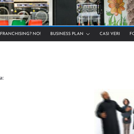
FRANCHISING? NO!
BUSINESS PLAN
CASI VERI
F
a: