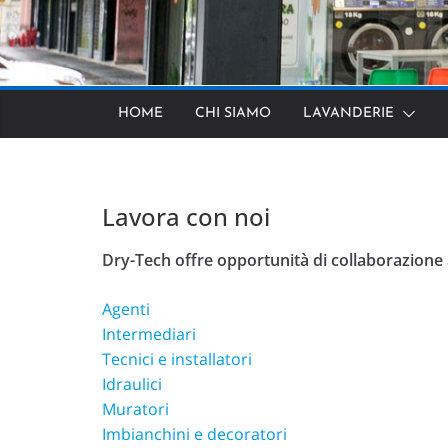
HOME
CHI SIAMO
LAVANDERIE
Lavora con noi
Dry-Tech offre opportunità di collaborazione 
Agenti
Intermediari
Tecnici e installatori
Idraulici
Muratori
Imbianchini e decoratori