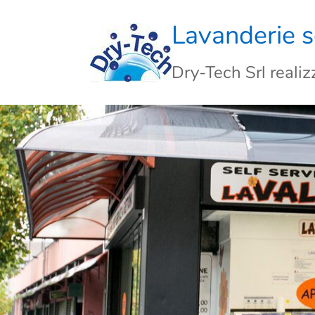
Skip
to
Lavanderie se
content
Dry-Tech Srl reali