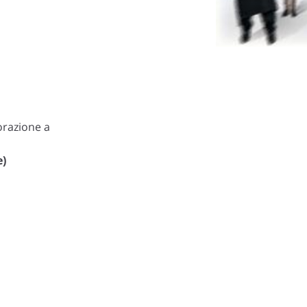
borazione a
e)