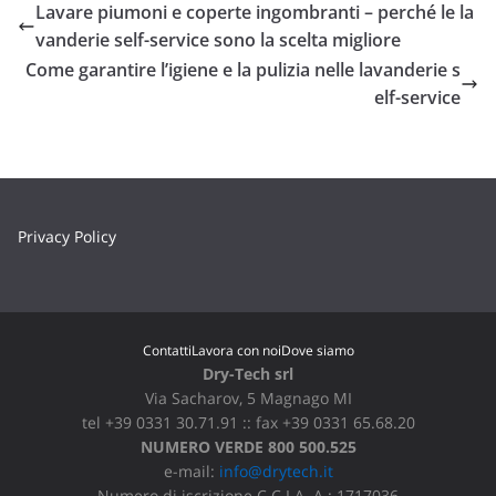
Lavare piumoni e coperte ingombranti – perché le la
vanderie self-service sono la scelta migliore
Come garantire l’igiene e la pulizia nelle lavanderie s
elf-service
Privacy Policy
Contatti
Lavora con noi
Dove siamo
Dry-Tech srl
Via Sacharov, 5 Magnago MI
tel +39 0331 30.71.91 :: fax +39 0331 65.68.20
NUMERO VERDE 800 500.525
e-mail:
info@drytech.it
Numero di iscrizione C.C.I.A..A.: 1717036