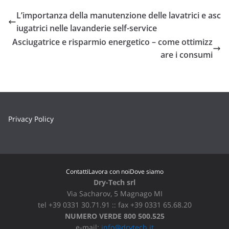
L’importanza della manutenzione delle lavatrici e asc
iugatrici nelle lavanderie self-service
Asciugatrice e risparmio energetico – come ottimizz
are i consumi
Privacy Policy
Contatti
Lavora con noi
Dove siamo
Dry-Tech srl
Via Sacharov, 5 Magnago MI
tel +39 0331 30.71.91 :: fax +39 0331 65.68.20
NUMERO VERDE 800 500.525
e-mail:
info@drytech.it